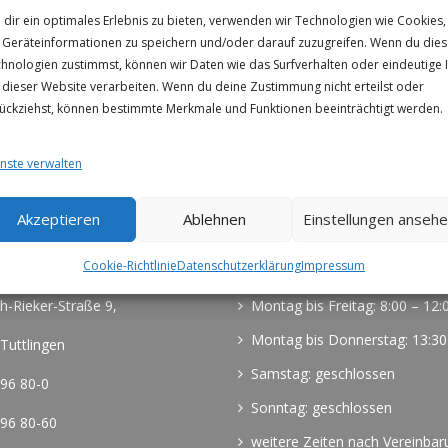
dir ein optimales Erlebnis zu bieten, verwenden wir Technologien wie Cookies,
Geräteinformationen zu speichern und/oder darauf zuzugreifen. Wenn du die
hnologien zustimmst, können wir Daten wie das Surfverhalten oder eindeutige 
 dieser Website verarbeiten. Wenn du deine Zustimmung nicht erteilst oder
ückziehst, können bestimmte Merkmale und Funktionen beeinträchtigt werden.
nste verwalten
Akzeptieren
Ablehnen
Einstellungen anseh
Kanzleizeiten
Cookie-Richtlinie
Datenschutzerklärung
Impressum
Rieker-Straße 9,
Montag bis Freitag: 8:00 – 12:
Montag bis Donnerstag: 13:30
ttlingen
Samstag: geschlossen
96 80-0
Sonntag: geschlossen
96 80-60
weitere Zeiten nach Vereinbar