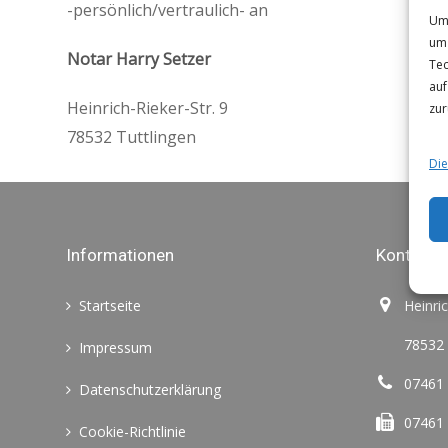
-persönlich/vertraulich- an
Um 
um 
Notar Harry Setzer
Tec
auf
Heinrich-Rieker-Str. 9
zur
78532 Tuttlingen
Die
Informationen
Kontakt
Startseite
Heinrich-
78532 Tu
Impressum
07461 
Datenschutzerklärung
07461 
Cookie-Richtlinie